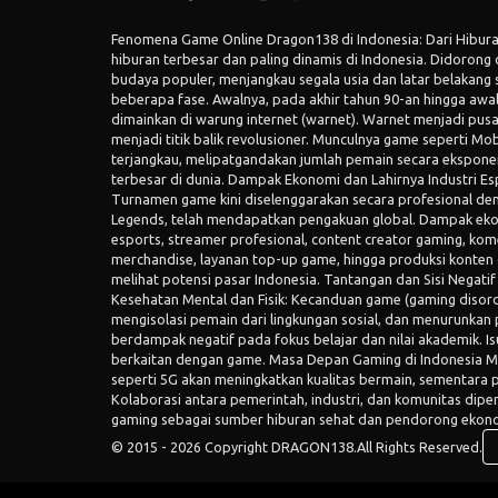
Fenomena Game Online Dragon138 di Indonesia: Dari Hiburan 
hiburan terbesar dan paling dinamis di Indonesia. Didorong 
budaya populer, menjangkau segala usia dan latar belakan
beberapa fase. Awalnya, pada akhir tahun 90-an hingga awal
dimainkan di warung internet (warnet). Warnet menjadi pus
menjadi titik balik revolusioner. Munculnya game seperti Mo
terjangkau, melipatgandakan jumlah pemain secara eksponens
terbesar di dunia. Dampak Ekonomi dan Lahirnya Industri E
Turnamen game kini diselenggarakan secara profesional den
Legends, telah mendapatkan pengakuan global. Dampak ekonom
esports, streamer profesional, content creator gaming, kome
merchandise, layanan top-up game, hingga produksi konten di
melihat potensi pasar Indonesia. Tantangan dan Sisi Negat
Kesehatan Mental dan Fisik: Kecanduan game (gaming disord
mengisolasi pemain dari lingkungan sosial, dan menurunkan 
berdampak negatif pada fokus belajar dan nilai akademik. Is
berkaitan dengan game. Masa Depan Gaming di Indonesia Meli
seperti 5G akan meningkatkan kualitas bermain, sementara
Kolaborasi antara pemerintah, industri, dan komunitas dipe
gaming sebagai sumber hiburan sehat dan pendorong ekonom
© 2015 - 2026 Copyright DRAGON138.
All Rights Reserved.