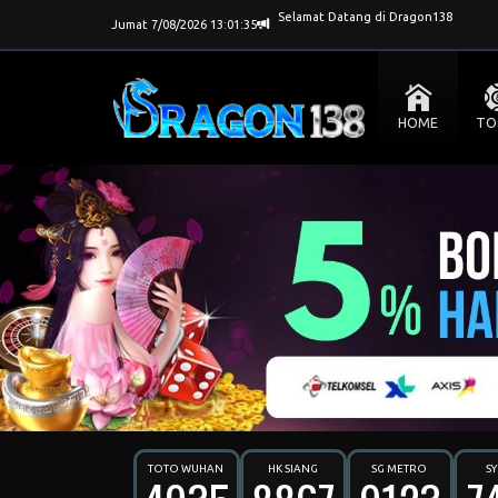
Selamat Datang di Dragon138
Jumat 7/08/2026 13:01:35
HOME
TO
TOTO WUHAN
HK SIANG
SG METRO
S