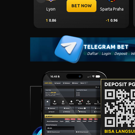
Previous
BET NOW
BET NOW
Slovan
Fenerbahce
Bratislava
0.5
0.87
0.5
0.83
TELEGRAM BET
Daftar
Login
Deposit
Wi