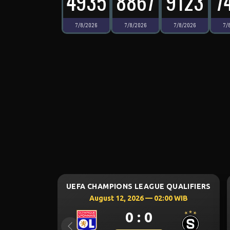
4935
8867
9123
7
7/8/2026
7/8/2026
7/8/2026
7/
MPIONS LEAGUE QUALIFIERS
UEFA CHAMPIONS LEAGUE
st 12, 2026 — 01:30 WIB
August 12, 2026 — 01
0 : 0
0 : 0