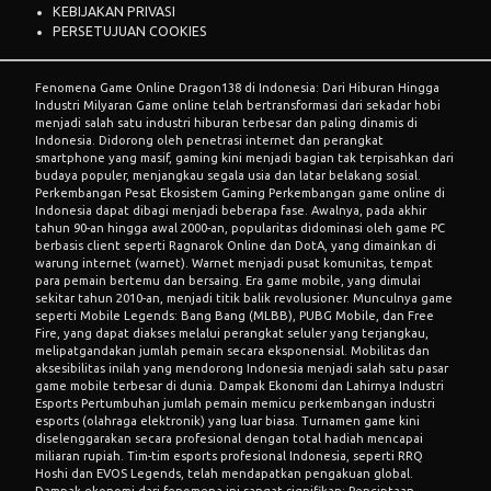
KEBIJAKAN PRIVASI
PERSETUJUAN COOKIES
Fenomena Game Online Dragon138 di Indonesia: Dari Hiburan Hingga
Industri Milyaran Game online telah bertransformasi dari sekadar hobi
menjadi salah satu industri hiburan terbesar dan paling dinamis di
Indonesia. Didorong oleh penetrasi internet dan perangkat
smartphone yang masif, gaming kini menjadi bagian tak terpisahkan dari
budaya populer, menjangkau segala usia dan latar belakang sosial.
Perkembangan Pesat Ekosistem Gaming Perkembangan game online di
Indonesia dapat dibagi menjadi beberapa fase. Awalnya, pada akhir
tahun 90-an hingga awal 2000-an, popularitas didominasi oleh game PC
berbasis client seperti Ragnarok Online dan DotA, yang dimainkan di
warung internet (warnet). Warnet menjadi pusat komunitas, tempat
para pemain bertemu dan bersaing. Era game mobile, yang dimulai
sekitar tahun 2010-an, menjadi titik balik revolusioner. Munculnya game
seperti Mobile Legends: Bang Bang (MLBB), PUBG Mobile, dan Free
Fire, yang dapat diakses melalui perangkat seluler yang terjangkau,
melipatgandakan jumlah pemain secara eksponensial. Mobilitas dan
aksesibilitas inilah yang mendorong Indonesia menjadi salah satu pasar
game mobile terbesar di dunia. Dampak Ekonomi dan Lahirnya Industri
Esports Pertumbuhan jumlah pemain memicu perkembangan industri
esports (olahraga elektronik) yang luar biasa. Turnamen game kini
diselenggarakan secara profesional dengan total hadiah mencapai
miliaran rupiah. Tim-tim esports profesional Indonesia, seperti RRQ
Hoshi dan EVOS Legends, telah mendapatkan pengakuan global.