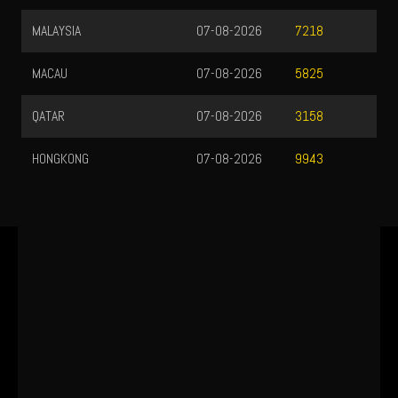
MALAYSIA
07-08-2026
7218
MACAU
07-08-2026
5825
QATAR
07-08-2026
3158
HONGKONG
07-08-2026
9943