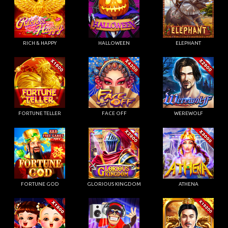
RICH & HAPPY
HALLOWEEN
ELEPHANT
FORTUNE TELLER
FACE OFF
WEREWOLF
FORTUNE GOD
GLORIOUS KINGDOM
ATHENA