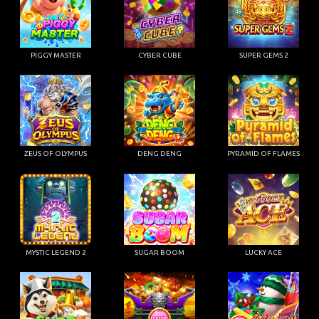
PIGGY MASTER
CYBER CUBE
SUPER GEMS 2
ZEUS OF OLYMPUS
DENG DENG
PYRAMID OF FLAMES
MYSTIC LEGEND 2
SUGAR BOOM
LUCKY ACE