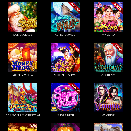
SANTA CLAUS
AURORA WOLF
MY LORD
MONEY MEOW
MOON FESTIVAL
ALCHEMY
DRAGON BOAT FESTIVAL
SUPER RICH
VAMPIRE