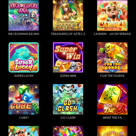
NECROMANCER SHA
TREASURES OF AZTEC Z
CAISHEN・LUCKY SPREAD
SUPER LUCKY
SUPER WIN
FOR THE HORDE
CUBE?
GO CLASH
WHAT THE FA