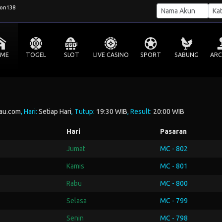
gon138
ME
TOGEL
SLOT
LIVE CASINO
SPORT
SABUNG
ARC
au.com
, Hari:
Setiap Hari
, Tutup:
19:30 WIB
, Result:
20:00 WIB
Hari
Pasaran
Jumat
MC - 802
Kamis
MC - 801
Rabu
MC - 800
Selasa
MC - 799
Senin
MC - 798