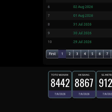
6
02 Aug 2026
7
01 Aug 2026
8
31 Jul 2026
9
30 Jul 2026
10
29 Jul 2026
First
1
2
3
4
5
6
7
TOTO WUHAN
HK SIANG
SG MET
8442
8867
91
7/8/2026
7/8/2026
7/8/20