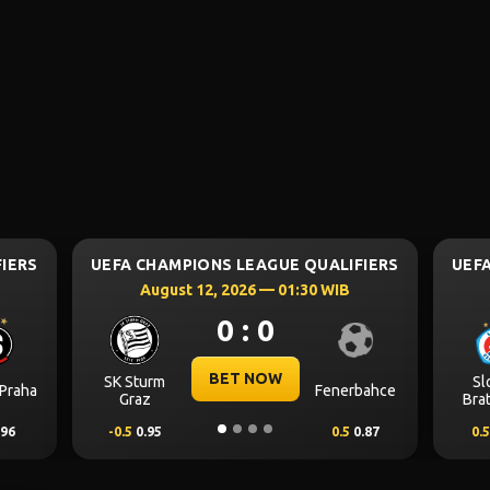
IONS LEAGUE QUALIFIERS
E-FOOTBALL F24 INTERN
FRIENDLY
 11, 2026 — 22:59 WIB
August 7, 2026 — 21:15
0 : 0
1 : 1
BET NOW
Union Saint-
Gilloise
BET NOW
e-
Netherlands
-0.75
1.00
0.00
0.48