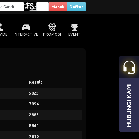
Masuk
Daftar
ADE
INTERACTIVE
PROMOSI
EVENT
Result
5825
7894
2883
8641
7610