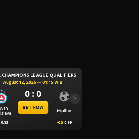
ATIONAL
E-FOOTBALL F24 ELITE CLUB FRIENDLY
August 7, 2026 — 21:15 WIB
 WIB
1 : 2
Next
BET NOW
e-Feyenoord
e-Arsenal
e-Portugal
-0.75
-0.69
0.75
0.45
0.00
-0.72