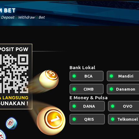
M BET
Deposit
Withdraw
Bet
Bank Lokal
BCA
Mandiri
CIMB
Danamon
E Money & Pulsa
DANA
OVO
QRIS
Telkomsel