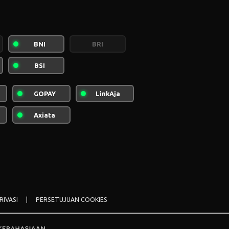
BNI
BRI
BSI
GOPAY
LinkAja
Axiata
RIVASI
|
PERSETUJUAN COOKIES