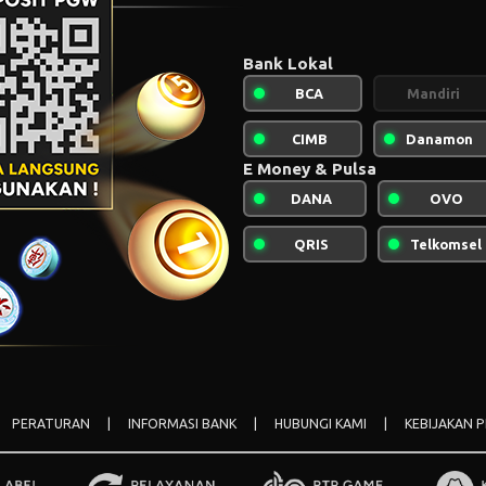
Bank Lokal
BCA
Mandiri
CIMB
Danamon
E Money & Pulsa
DANA
OVO
QRIS
Telkomsel
PERATURAN
|
INFORMASI BANK
|
HUBUNGI KAMI
|
KEBIJAKAN P