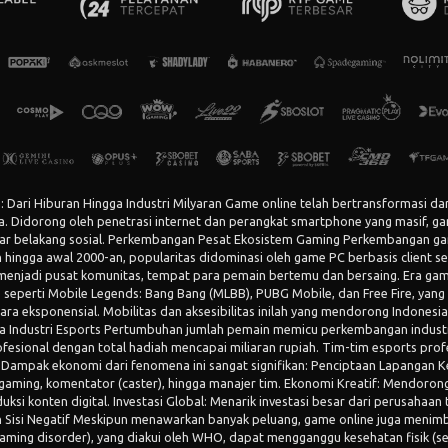
ari Hiburan Hingga Industri Milyaran Game online telah bertransformasi dari
ia. Didorong oleh penetrasi internet dan perangkat smartphone yang masif, gam
tar belakang sosial. Perkembangan Pesat Ekosistem Gaming Perkembangan gam
 hingga awal 2000-an, popularitas didominasi oleh game PC berbasis client s
 menjadi pusat komunitas, tempat para pemain bertemu dan bersaing. Era game
e seperti Mobile Legends: Bang Bang (MLBB), PUBG Mobile, dan Free Fire, yang
ra eksponensial. Mobilitas dan aksesibilitas inilah yang mendorong Indonesi
a Industri Esports Pertumbuhan jumlah pemain memicu perkembangan industri e
fesional dengan total hadiah mencapai miliaran rupiah. Tim-tim esports prof
ampak ekonomi dari fenomena ini sangat signifikan: Penciptaan Lapangan Ker
 gaming, komentator (caster), hingga manajer tim. Ekonomi Kreatif: Mendorong
si konten digital. Investasi Global: Menarik investasi besar dari perusahaan
n Sisi Negatif Meskipun menawarkan banyak peluang, game online juga menimbu