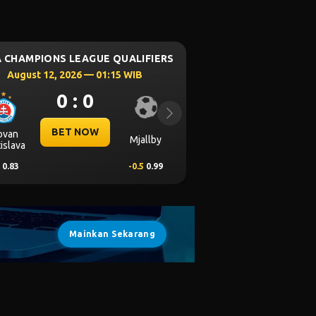
TERNATIONAL
E-FOOTBALL F24 ELITE CLUB FRIENDLY
Y
August 8, 2026 — 03:00 WIB
03:00 WIB
1 : 0
Next
BET NOW
e-
e-Arsenal
Manchester
e-England
City
0.25
0.63
-0.25
-0.87
0.00
0.58
Mainkan Sekarang