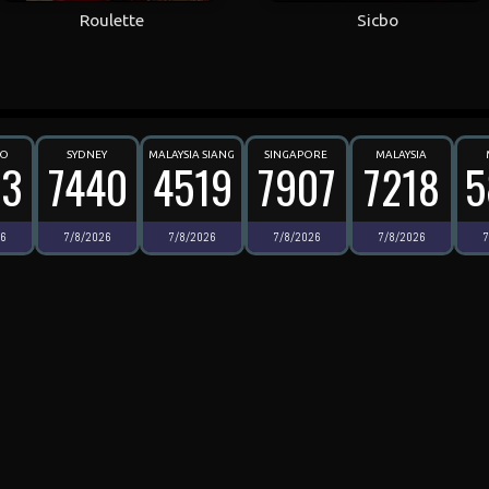
Roulette
Sicbo
RO
SYDNEY
MALAYSIA SIANG
SINGAPORE
MALAYSIA
23
7440
4519
7907
7218
5
26
7/8/2026
7/8/2026
7/8/2026
7/8/2026
7