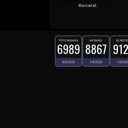
Baccarat
TOTO WUHAN
HK SIANG
SG MET
6989
8867
91
8/8/2026
7/8/2026
7/8/20