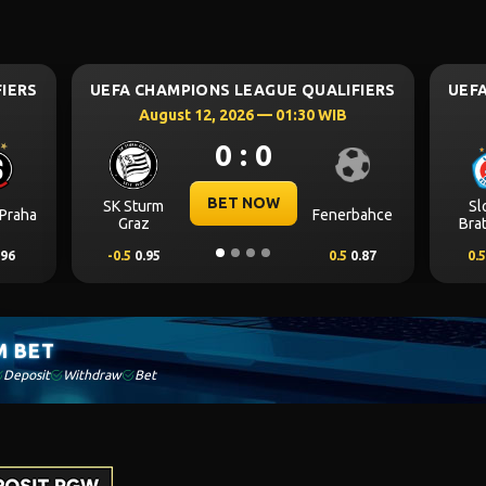
HAMPIONS LEAGUE QUALIFIERS
E-FOOTBALL F24 IN
FRIENDL
ugust 11, 2026 — 22:59 WIB
August 8, 2026 — 
0 : 0
0 : 0
BET NOW
Union Saint-
imt
Gilloise
BET NOW
e-Spain
82
-0.75
1.00
0.00
-0.82
M BET
Deposit
Withdraw
Bet