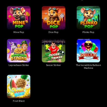
Mine Pop
Dice Pop
Plinko Pop
Leprechaun Strike
Soccer Striker
The Incredible Balloon
Machine
Fruit Blast