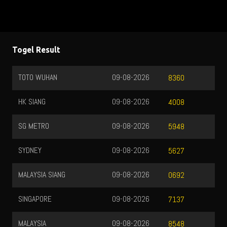
Togel Result
TOTO WUHAN
09-08-2026
8360
HK SIANG
09-08-2026
4008
SG METRO
09-08-2026
5948
SYDNEY
09-08-2026
5627
MALAYSIA SIANG
09-08-2026
0692
SINGAPORE
09-08-2026
7137
MALAYSIA
09-08-2026
8548