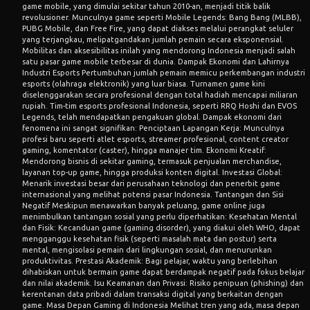
game mobile, yang dimulai sekitar tahun 2010-an, menjadi titik balik
revolusioner. Munculnya game seperti Mobile Legends: Bang Bang (MLBB),
PUBG Mobile, dan Free Fire, yang dapat diakses melalui perangkat seluler
yang terjangkau, melipatgandakan jumlah pemain secara eksponensial.
Mobilitas dan aksesibilitas inilah yang mendorong Indonesia menjadi salah
satu pasar game mobile terbesar di dunia. Dampak Ekonomi dan Lahirnya
Industri Esports Pertumbuhan jumlah pemain memicu perkembangan industri
esports (olahraga elektronik) yang luar biasa. Turnamen game kini
diselenggarakan secara profesional dengan total hadiah mencapai miliaran
rupiah. Tim-tim esports profesional Indonesia, seperti RRQ Hoshi dan EVOS
Legends, telah mendapatkan pengakuan global. Dampak ekonomi dari
fenomena ini sangat signifikan: Penciptaan Lapangan Kerja: Munculnya
profesi baru seperti atlet esports, streamer profesional, content creator
gaming, komentator (caster), hingga manajer tim. Ekonomi Kreatif:
Mendorong bisnis di sekitar gaming, termasuk penjualan merchandise,
layanan top-up game, hingga produksi konten digital. Investasi Global:
Menarik investasi besar dari perusahaan teknologi dan penerbit game
internasional yang melihat potensi pasar Indonesia. Tantangan dan Sisi
Negatif Meskipun menawarkan banyak peluang, game online juga
menimbulkan tantangan sosial yang perlu diperhatikan: Kesehatan Mental
dan Fisik: Kecanduan game (gaming disorder), yang diakui oleh WHO, dapat
mengganggu kesehatan fisik (seperti masalah mata dan postur) serta
mental, mengisolasi pemain dari lingkungan sosial, dan menurunkan
produktivitas. Prestasi Akademik: Bagi pelajar, waktu yang berlebihan
dihabiskan untuk bermain game dapat berdampak negatif pada fokus belajar
dan nilai akademik. Isu Keamanan dan Privasi: Risiko penipuan (phishing) dan
kerentanan data pribadi dalam transaksi digital yang berkaitan dengan
game. Masa Depan Gaming di Indonesia Melihat tren yang ada, masa depan