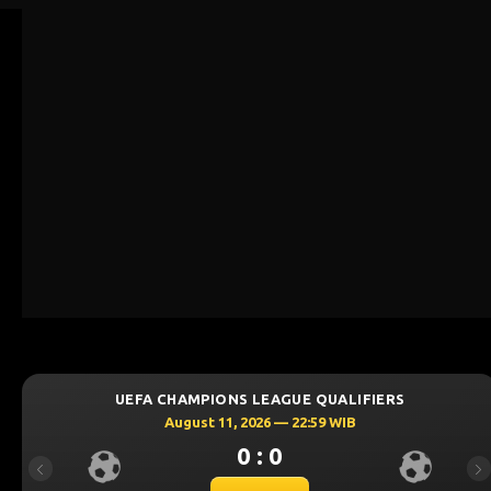
HAMPIONS LEAGUE QUALIFIERS
UEFA E
August 11, 2026 — 22:59 WIB
Aug
0 : 0
Previous
Ne