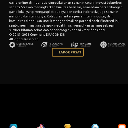
game online di Indonesia diprediksi akan semakin cerah. Inovasi teknologi
seperti 5G akan meningkatkan kualitas bermain, sementara perkembangan
game lokal yang mengangkat budaya dan cerita Indonesia juga semakin
menunjukkan taringnya. Kolaborasi antara pemerintah, industri, dan
komunitas diperlukan untuk mengoptimalkan potensi positif industri ini,
sambil meminimalkan dampak negatifnya, menjadikan gaming sebagai
sumber hiburan sehat dan pendorong ekonomi kreatif nasional.
© 2015 - 2026 Copyright DRAGON138.
All Rights Reserved.
LAPOR PUSAT