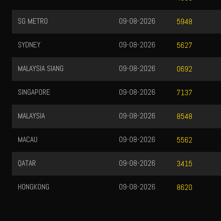
SG METRO
09-08-2026
5948
SYDNEY
09-08-2026
5627
MALAYSIA SIANG
09-08-2026
0692
SINGAPORE
09-08-2026
7137
MALAYSIA
09-08-2026
8548
MACAU
09-08-2026
5562
QATAR
09-08-2026
3415
HONGKONG
09-08-2026
8620