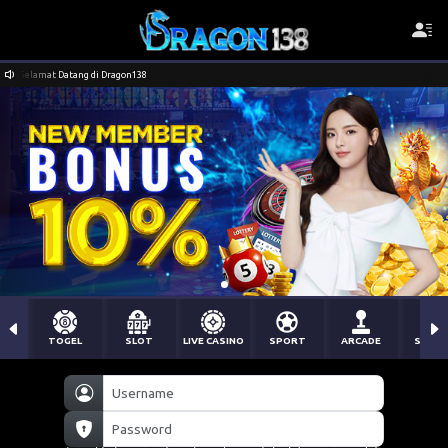
Selamat Datang di Dragon138
TOGEL
SLOT
LIVE CASINO
SPORT
ARCADE
SABU