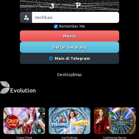
Remember Me
Masuk
Daftar Sekarang
Main di Telegram
Desktop
Wap
Evolution
Crazy Time
Ice Fishing
Lightning Storm